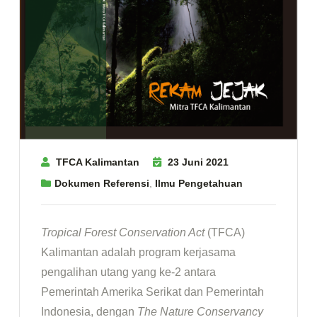
TFCA Kalimantan
23 Juni 2021
Dokumen Referensi
,
Ilmu Pengetahuan
Tropical Forest Conservation Act
(TFCA)
Kalimantan adalah program kerjasama
pengalihan utang yang ke-2 antara
Pemerintah Amerika Serikat dan Pemerintah
Indonesia, dengan
The Nature Conservancy