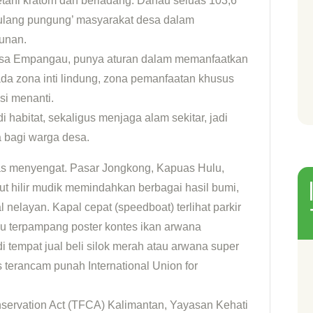
etani kratom dan berladang. Danau seluas 103,6
tulang pungung’ masyarakat desa dalam
bunan.
Desa Empangau, punya aturan dalam memanfaatkan
ada zona inti lindung, zona pemanfaatan khusus
si menanti.
i habitat, sekaligus menjaga alam sekitar, jadi
 bagi warga desa.
nas menyengat. Pasar Jongkong, Kapuas Hulu,
ut hilir mudik memindahkan berbagai hasil bumi,
nelayan. Kapal cepat (speedboat) terlihat parkir
gu terpampang poster kontes ikan arwana
di tempat jual beli silok merah atau arwana super
s terancam punah International Union for
onservation Act (TFCA) Kalimantan, Yayasan Kehati