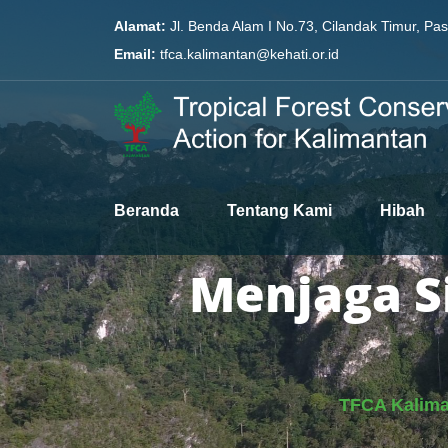
Alamat:
Jl. Benda Alam I No.73, Cilandak Timur, Pa
Email:
tfca.kalimantan@kehati.or.id
Beranda
Tentang Kami
Hibah
Menjaga S
TFCA Kalim