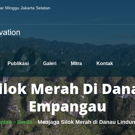
sar Minggu Jakarta Selatan
Publikasi
Galeri
Mitra
Kontak
ilok Merah Di Dan
Empangau
antan
Berita
Menjaga Silok Merah di Danau Lind
>
>