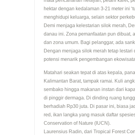
mata pencaharian nelayan, petani karet, p
hektar dengan kedalaman 3-21 meter ini ‘
menghidupi keluarga, selain sektor perke
Demi menjaga kelestarian silok merah, 
danau ini. Zona pemanfaatan pun dibuat, 
dan zona umum. Bagi pelanggar, ada sank
Dengan menjaga silok merah tetap lestari d
potensi menarik pengembangan ekowisata
Matahari seakan tepat di atas kepala, pa
Kalimantan Barat, tampak ramai. Kuli angk
sembako hingga makanan instan dari kapal 
di pinggir dermaga. Di dinding ruang tung
berhadiah Rp30 juta. Di pasar ini, biasa ja
red, ikan langka yang masuk daftar spesie
Conservation of Nature (IUCN).
Laurensius Radin, dari Tropical Forest C