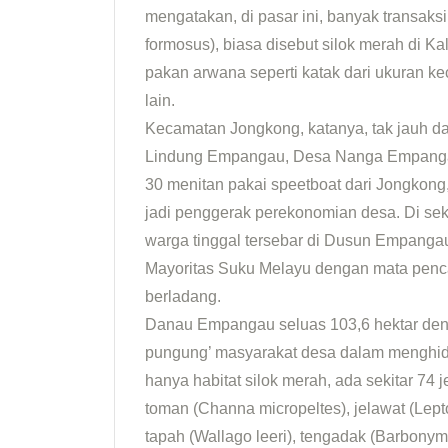
mengatakan, di pasar ini, banyak transaks
formosus), biasa disebut silok merah di K
pakan arwana seperti katak dari ukuran kec
lain.
Kecamatan Jongkong, katanya, tak jauh da
Lindung Empangau, Desa Nanga Empangau,
30 menitan pakai speetboat dari Jongkong, 
jadi penggerak perekonomian desa. Di se
warga tinggal tersebar di Dusun Empang
Mayoritas Suku Melayu dengan mata pencah
berladang.
Danau Empangau seluas 103,6 hektar deng
pungung’ masyarakat desa dalam menghidup
hanya habitat silok merah, ada sekitar 74 j
toman (Channa micropeltes), jelawat (Lept
tapah (Wallago leeri), tengadak (Barbony