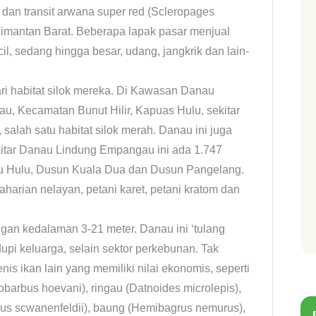
i dan transit arwana super red (Scleropages
alimantan Barat. Beberapa lapak pasar menjual
il, sedang hingga besar, udang, jangkrik dan lain-
ri habitat silok mereka. Di Kawasan Danau
 Kecamatan Bunut Hilir, Kapuas Hulu, sekitar
salah satu habitat silok merah. Danau ini juga
kitar Danau Lindung Empangau ini ada 1.747
au Hulu, Dusun Kuala Dua dan Dusun Pangelang.
arian nelayan, petani karet, petani kratom dan
an kedalaman 3-21 meter. Danau ini ‘tulang
i keluarga, selain sektor perkebunan. Tak
enis ikan lain yang memiliki nilai ekonomis, seperti
obarbus hoevani), ringau (Datnoides microlepis),
mus scwanenfeldii), baung (Hemibagrus nemurus),