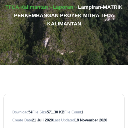
TFCA Kalimantan
Laporan
Lampiran-MATRIK
>
>
PERKEMBANGAN PROYEK MITRA TFCA
KALIMANTAN
Download
54
File Size
571.30 KB
File Count
1
Create Date
21 Juli 2020
Last Updated
18 November 2020