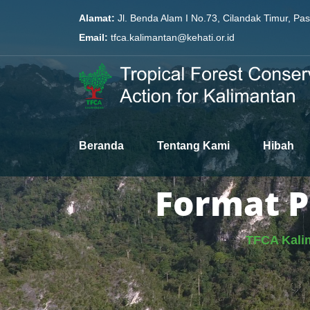
Alamat:
Jl. Benda Alam I No.73, Cilandak Timur, Pa
Email:
tfca.kalimantan@kehati.or.id
Beranda
Tentang Kami
Hibah
Format P
TFCA Kali