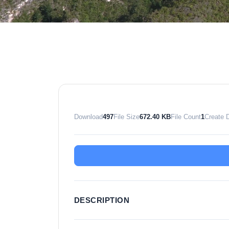
Download
497
File Size
672.40 KB
File Count
1
Create 
DESCRIPTION