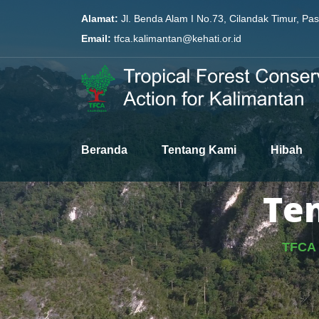
Alamat:
Jl. Benda Alam I No.73, Cilandak Timur, Pa
Email:
tfca.kalimantan@kehati.or.id
Beranda
Tentang Kami
Hibah
Te
TFCA 