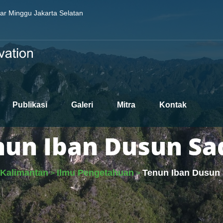
sar Minggu Jakarta Selatan
Publikasi
Galeri
Mitra
Kontak
nun Iban Dusun Sa
Kalimantan
Ilmu Pengetahuan
Tenun Iban Dusun
>
>