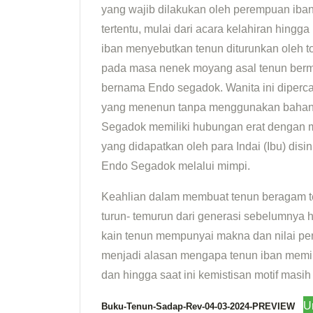
yang wajib dilakukan oleh perempuan iba
tertentu, mulai dari acara kelahiran hingg
iban menyebutkan tenun diturunkan oleh 
pada masa nenek moyang asal tenun berm
bernama Endo segadok. Wanita ini diper
yang menenun tanpa menggunakan bahan
Segadok memiliki hubungan erat dengan man
yang didapatkan oleh para Indai (Ibu) dis
Endo Segadok melalui mimpi.
Keahlian dalam membuat tenun beragam te
turun- temurun dari generasi sebelumnya 
kain tenun mempunyai makna dan nilai pen
menjadi alasan mengapa tenun iban memilik
dan hingga saat ini kemistisan motif masi
U
Buku-Tenun-Sadap-Rev-04-03-2024-PREVIEW