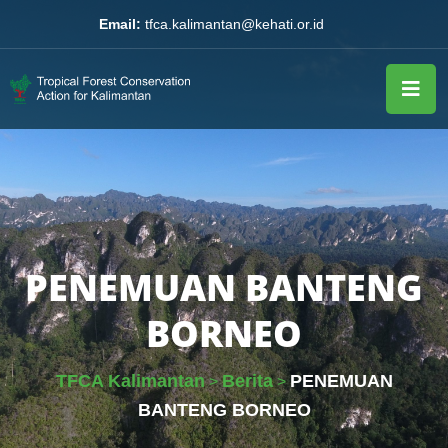
Email:
tfca.kalimantan@kehati.or.id
PENEMUAN BANTENG
BORNEO
TFCA Kalimantan
Berita
PENEMUAN
>
>
BANTENG BORNEO